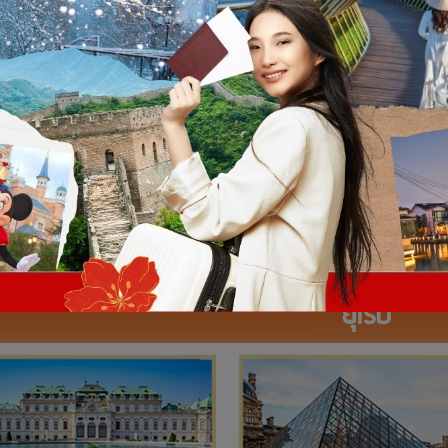
ยุโรป