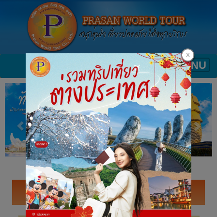
MENU
Toggle
navigatio
จีน