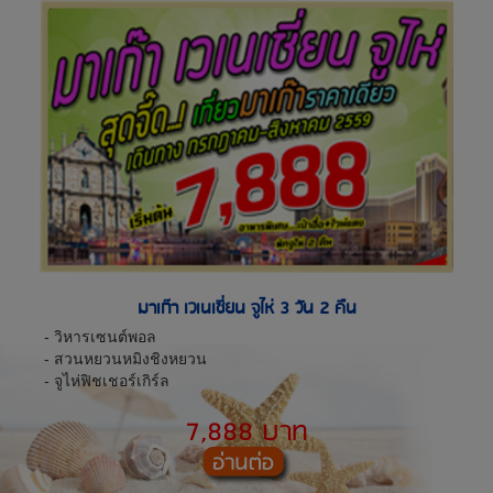
มาเก๊า เวเนเซี่ยน จูไห่ 3 วัน 2 คืน
- วิหารเซนต์พอล
- สวนหยวนหมิงชิงหยวน
- จูไห่ฟิชเชอร์เกิร์ล
7,888 บาท